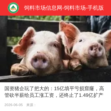
饲料市场信息网-饲料市场-手机版
国资猪企玩了把大的：15亿填平亏损窟窿，高
管砍半薪给员工涨工资，还终止了1.49亿扩产
2026-06-05
来源：